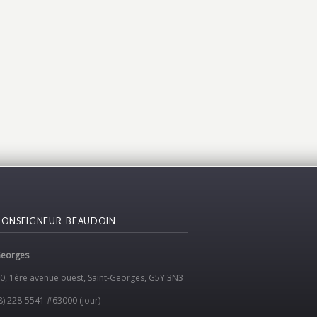
MONSEIGNEUR-BEAUDOIN
Georges
0, 1
ère
avenue ouest, Saint-Georges, G5Y 3N3
8) 228-5541 #63000 (jour)