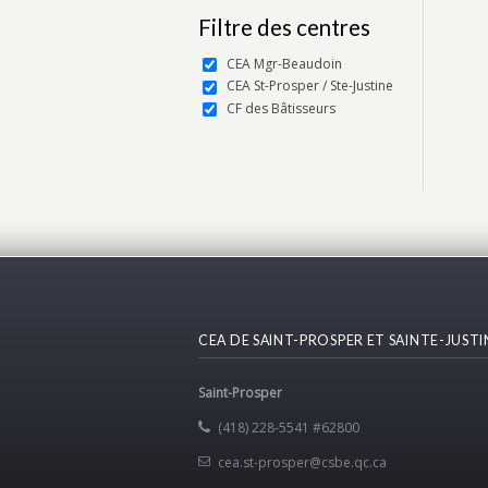
Filtre des centres
CEA Mgr-Beaudoin
CEA St-Prosper / Ste-Justine
CF des Bâtisseurs
CEA DE SAINT-PROSPER ET SAINTE-JUSTI
Saint-Prosper
(418) 228-5541 #62800
cea.st-prosper@csbe.qc.ca