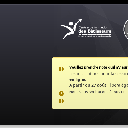
Veuillez prendre note qu’il n’y 
Les inscriptions pour la sess
en ligne
.
À partir du
27 août
, il sera é
Nous vous souhaitons à tous un trè