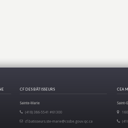
NE
CF DES BÂTISSEURS
CEA 
Sainte-Marie
Saint-
(418) 386-5541 #61300
160
cf.batisseurs.ste-marie@cssbe.gouv.qc.ca
(41