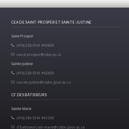
CEA DE SAINT-PROSPER ET SAINTE-JUSTINE
Saint-Prosper
(418) 228-5541 #62800
cea.st-prosper@csbe.qc.ca
Sainte-Justine
(418) 228-5541 #62600
cea.ste-justine@cssbe.gouv.qc.ca
CF DES BÂTISSEURS
Sainte-Marie
(418) 386-5541 #61300
cf.batisseurs.ste-marie@cssbe.gouv.qc.ca