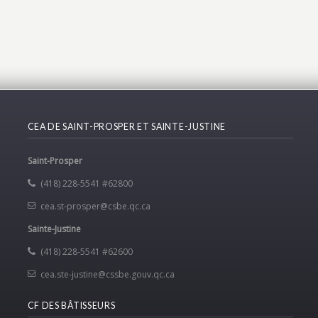
CEA DE SAINT-PROSPER ET SAINTE-JUSTINE
Saint-Prosper
(418) 228-5541 #62800
cea.st-prosper@csbe.qc.ca
Sainte-Justine
(418) 228-5541 #62600
cea.ste-justine@cssbe.gouv.qc.ca
CF DES BÂTISSEURS