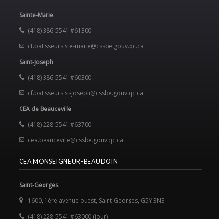
Sainte-Marie
(418) 386-5541 #61300
cf.batisseurs.ste-marie@cssbe.gouv.qc.ca
Saint-Joseph
(418) 386-5541 #60300
cf.batisseurs.st-joseph@cssbe.gouv.qc.ca
CEA de Beauceville
(418) 228-5541 #63700
cea.beauceville@cssbe.gouv.qc.ca
CEA MONSEIGNEUR-BEAUDOIN
Saint-Georges
1600, 1
ère
avenue ouest, Saint-Georges, G5Y 3N3
(418) 228-5541 #63000 (jour)