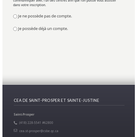
communniquer avec l'un des centres afin que l'on puisse vous assister
dans votre inscription.
Je ne possède pas de compte.
Je possède déjà un compte.
CEA DE SAINT-PROSPER ET SAINTE-JUSTINE
Saint-Prosper
(418) 228-5541 #62800
cea.st-prosper@csbe.qc.ca