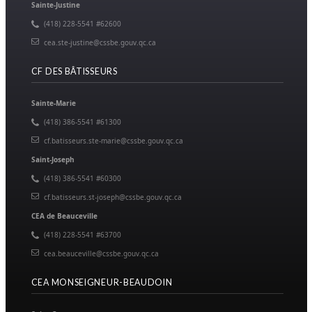
Sainte-Justine
(418) 228-5541 #62600
cea.ste-justine@cssbe.gouv.qc.ca
CF DES BÂTISSEURS
Sainte-Marie
(418) 386-5541 #61300
cf.batisseurs.ste-marie@cssbe.gouv.qc.ca
Saint-Joseph
(418) 386-5541 #60300
cf.batisseurs.st-joseph@cssbe.gouv.qc.ca
CEA de Beauceville
(418) 228-5541 #63700
cea.beauceville@cssbe.gouv.qc.ca
CEA MONSEIGNEUR-BEAUDOIN