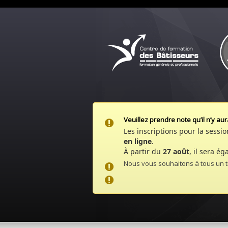
Veuillez prendre note qu’il n’y 
Les inscriptions pour la sess
en ligne
.
À partir du
27 août
, il sera é
Nous vous souhaitons à tous un trè